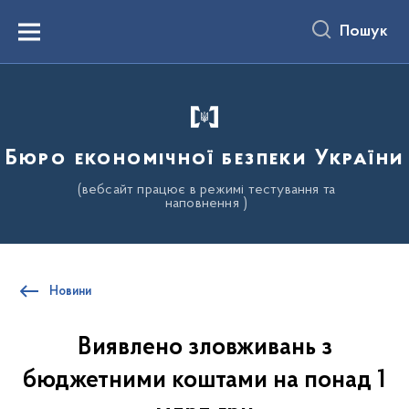
до
основного
Пошук
вмісту
Menu
Бюро економічної безпеки України
(вебсайт працює в режимі тестування та
наповнення )
Новини
Виявлено зловживань з
бюджетними коштами на понад 1