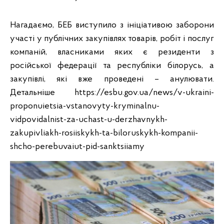
Нагадаємо, БЕБ виступило з ініціативою заборони
участі у публічних закупівлях товарів, робіт і послуг
компаній, власниками яких є резиденти з
російської федерації та республіки білорусь, а
закупівлі, які вже проведені – анулювати.
Детальніше https://esbu.gov.ua/news/v-ukraini-
proponuietsia-vstanovyty-kryminalnu-
vidpovidalnist-za-uchast-u-derzhavnykh-
zakupivliakh-rosiiskykh-ta-biloruskykh-kompanii-
shcho-perebuvaiut-pid-sanktsiiamy