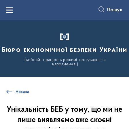
до
основного
Пошук
вмісту
Menu
Бюро економічної безпеки України
(вебсайт працює в режимі тестування та
наповнення )
Новини
Унікальність БЕБ у тому, що ми не
лише виявляємо вже скоєні