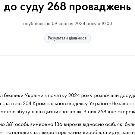
до суду 268 проваджень
опубліковано 09 серпня 2024 року о 10:00
Результати діяльності
 безпеки України з початку 2024 року розпочали досудо
 статтею 204 Кримінального кодексу України «Незаконне
метою збуту підакцизних товарів». З них 268 вже скеров
о 381 особі, винесено 136 вироків відносно осіб, які бул
і тютюнових та лікеро-горілчаних виробів, спирту, пальн