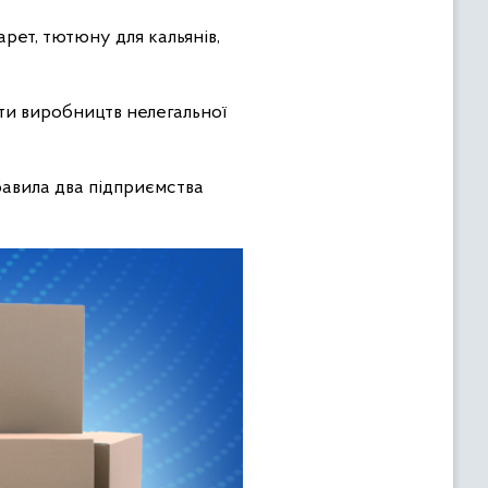
арет, тютюну для кальянів,
ти виробництв нелегальної
бавила два підприємства