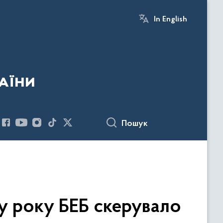
In English
аїни
Пошук
ку року БЕБ скерувало