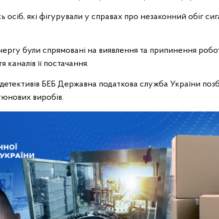
ь осіб, які фігурували у справах про незаконний обіг сиг
 чергу були спрямовані на виявлення та припинення робо
я каналів її постачання.
й детективів БЕБ Державна податкова служба України поз
тюнових виробів.