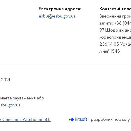
Електронна адреса:
Контактні тел
esbu@esbu.gov.ua
Звернення гром
запити: +38 (04
97 Щодо вхідно
кореспонденції:
236 14 05 Урядо
лінія" 1545
 2021
 маєте зауваження або
bu.gov.ua
розробник порталу
e Commons Attribution 4.0