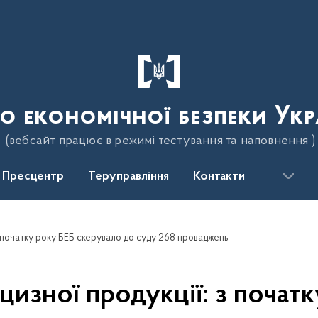
о економічної безпеки Укр
(вебсайт працює в режимі тестування та наповнення )
Пресцентр
Теруправління
Контакти
 з початку року БЕБ скерувало до суду 268 проваджень
цизної продукції: з почат