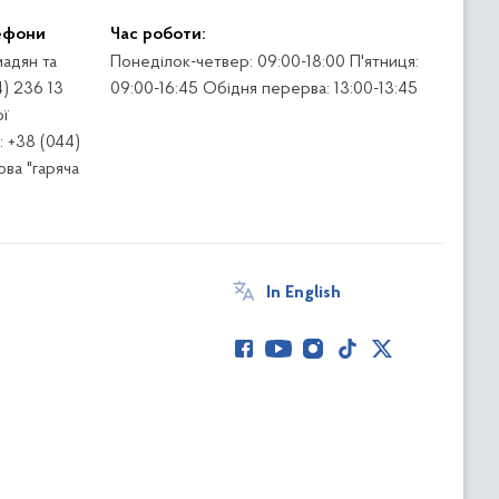
ефони
Час роботи:
адян та
Понеділок-четвер: 09:00-18:00 П'ятниця:
4) 236 13
09:00-16:45 Обідня перерва: 13:00-13:45
ї
 +38 (044)
ва "гаряча
In English