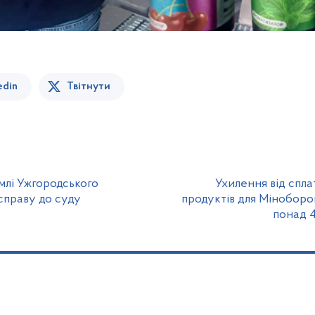
edin
Твітнути
млі Ужгородського
Ухилення від спла
справу до суду
продуктів для Міноборо
понад 4