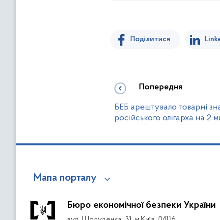
Поділитися
Link
Попередня
БЕБ арештувало товарні зна
російського олігарха на 2 м
Мапа порталу
Бюро економічної безпеки України
вул. Шолуденка, 31, м.Київ, 04116