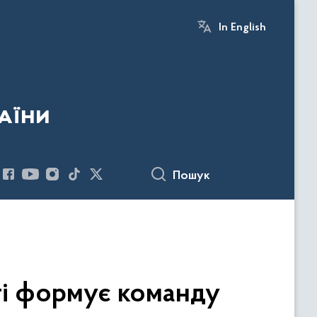
In English
аїни
Пошук
ті формує команду