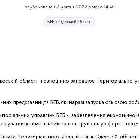
опубліковано 07 жовтня 2022 року о 14:40
БЕБ в Одеській області
еській області повноцінно запрацює Територіальне у
ьних представництв БЕБ, які наразі запускають свою робо
иторіальних управлінь БЕБ - забезпечення економічної 
слідування кримінальних правопорушень у сфері економік
івника Територіального управління в Одеській област