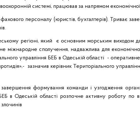
авоохоронній системі, працював за напрямом економічно
фахового персоналу (юристів, бухгалтерів). Триває за
ів.
ському регіоні, який є основним морським виходом для 
е міжнародне сполучення, надважлива для економічної 
льного управління БЕБ в Одеській області - оперативн
протидія»,- зазначив керівник Територіального управлін
 завершення формування команди і узгодження організ
 БЕБ в Одеській області розпочне активну роботу по 
 злочинів