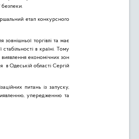
ї безпеки.
вершальний етап конкурсного
зовнішньої торгівлі та має
стабільності в країні. Тому
е виявлення економічних зон
ня в Одеській області Сергій
аційних питань із запуску,
виявленню, упередженню та