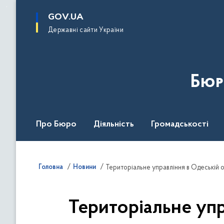
до
основного
GOV.UA
вмісту
Державні сайти України
Бюр
Про Бюро
Діяльність
Громадськості
Дія Центр
Головна
Новини
Територіальне управління в Одеській 
Територіальне уп