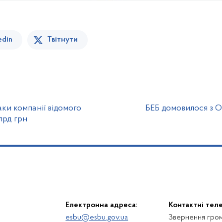
edin
Твітнути
ки компанії відомого
БЕБ домовилося з O
лрд грн
Електронна адреса:
Контактні тел
esbu@esbu.gov.ua
Звернення гром