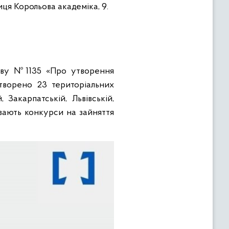
иця Корольова академіка, 9.
нову №1135 «Про утворення
створено 23 територіальних
 Закарпатській, Львівській,
ривають конкурси на зайняття