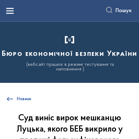
до
основного
Пошук
вмісту
Menu
Бюро економічної безпеки України
(вебсайт працює в режимі тестування та
наповнення )
Новини
Суд виніс вирок мешканцю
Луцька, якого БЕБ викрило у