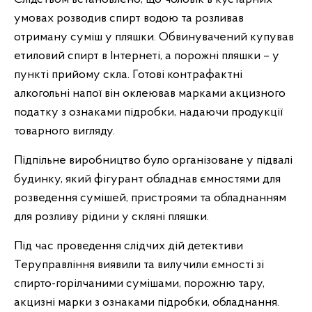
умовах розводив спирт водою та розливав
отриману суміш у пляшки. Обвинувачений купував
етиловий спирт в Інтернеті, а порожні пляшки – у
пункті прийому скла. Готові контрафактні
алкогольні напої він оклеював марками акцизного
податку з ознаками підробки, надаючи продукції
товарного вигляду.
Підпільне виробництво було організоване у підвалі
будинку, який фігурант обладнав ємностями для
розведення сумішей, пристроями та обладнанням
для розливу рідини у скляні пляшки.
Під час проведення слідчих дій детективи
Теруправління виявили та вилучили ємності зі
спирто-горілчаними сумішами, порожню тару,
акцизні марки з ознаками підробки, обладнання.