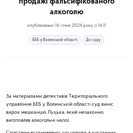
продажі фальсифікованого
алкоголю
опубліковано 16 січня 2024 року о 16:11
БЕБ у Волинській області
До суду
За матеріалами детективів Територіального
управління БЕБ у Волинській області суд виніс
вирок мешканцю Луцька, який незаконно
виготовляв алкогольні напої.
Слідством встановлено, що чоловік в кустарних