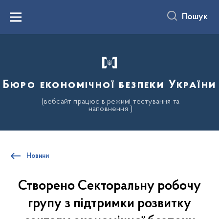
до
основного
Пошук
вмісту
Menu
Бюро економічної безпеки України
(вебсайт працює в режимі тестування та
наповнення )
Новини
Створено Секторальну робочу
групу з підтримки розвитку