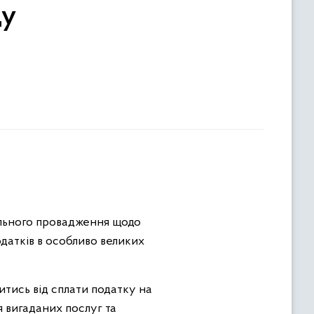
ду
ального провадження щодо
датків в особливо великих
итись від сплати податку на
я вигаданих послуг та