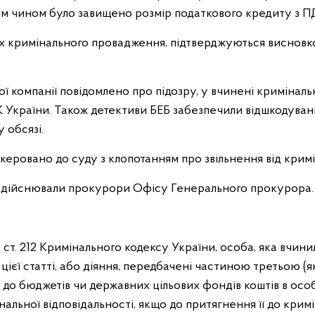
им чином було завищено розмір податкового кредиту з ПД
ах кримінального провадження, підтверджуються висновк
ої компанії повідомлено про підозру, у вчинені криміна
КК України. Також детективи БЕБ забезпечили відшкодува
 обсязі.
ровано до суду з клопотанням про звільнення від кримін
здійснювали прокурори Офісу Генерального прокурора.
4 ст. 212 Кримінального кодексу України, особа, яка вчини
ієї статті, або діяння, передбачені частиною третьою (
о бюджетів чи державних цільових фондів коштів в особл
мінальної відповідальності, якщо до притягнення її до крим