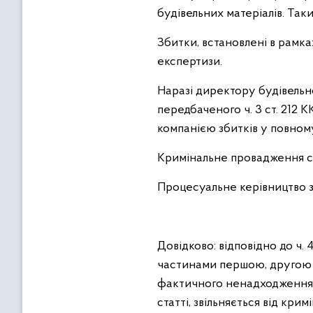
будівельних матеріалів. Так
Збитки, встановлені в рамк
експертизи.
Наразі директору будівельн
передбаченого ч. 3 ст. 212 
компанією збитків у повному
Кримінальне провадження ске
Процесуальне керівництво 
Довідково: відповідно до ч. 
частинами першою, другою ц
фактичного ненадходження д
статті, звільняється від кри