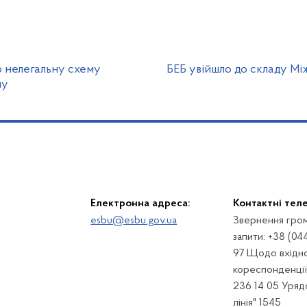
о нелегальну схему
БЕБ увійшло до складу Мі
ну
Електронна адреса:
Контактні тел
esbu@esbu.gov.ua
Звернення гром
запити: +38 (04
97 Щодо вхідно
кореспонденції:
236 14 05 Урядо
лінія" 1545