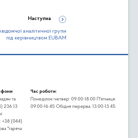
Наступна
жвідомчої аналітичної групи
під керівництвом EUBAM
ефони
Час роботи:
адян та
Понеділок-четвер: 09:00-18:00 П'ятниця:
4) 236 13
09:00-16:45 Обідня перерва: 13:00-13:45
ї
 +38 (044)
ва "гаряча