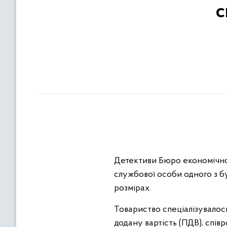
с
Детективи Бюро економічно
службової особи одного з б
розмірах.
Товариство спеціалізувалось
додану вартість (ПДВ), спів