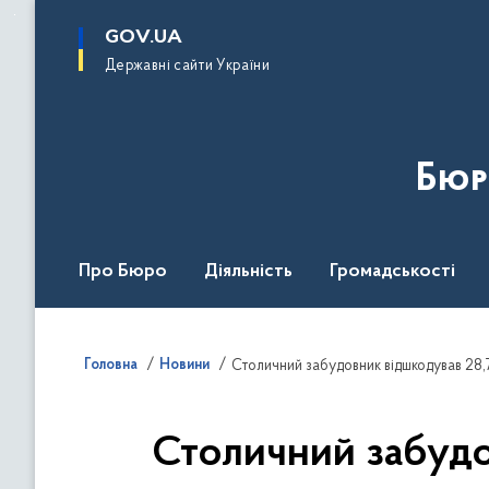
до
основного
GOV.UA
вмісту
Державні сайти України
Бюр
Про Бюро
Діяльність
Громадськості
Дія Центр
Головна
Новини
Столичний забудовник відшкодував 28,7
Столичний забудов