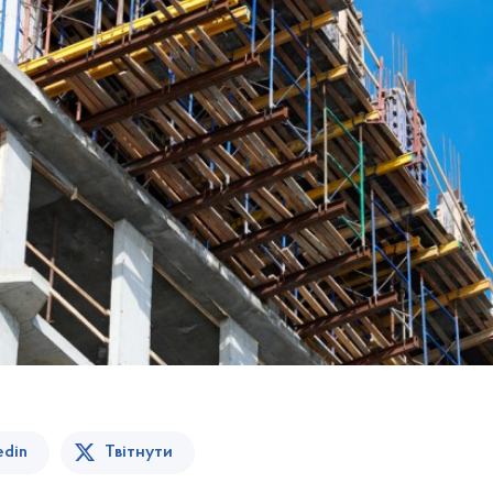
edin
Твітнути