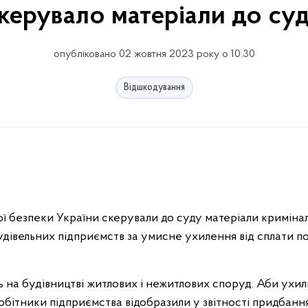
керувало матеріали до су
опубліковано 02 жовтня 2023 року о 10:30
Відшкодування
ї безпеки України скерували до суду матеріали кримін
удівельних підприємств за умисне ухилення від сплати по
 на будівництві житлових i нежитлових споруд. Аби ухил
робітники підприємства відобразили у звітності придбанн