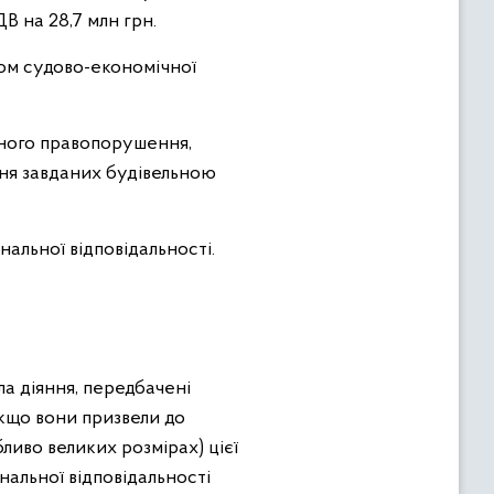
В на 28,7 млн грн.
ом судово-економічної
льного правопорушення,
ння завданих будівельною
альної відповідальності.
ла діяння, передбачені
якщо вони призвели до
иво великих розмірах) цієї
інальної відповідальності