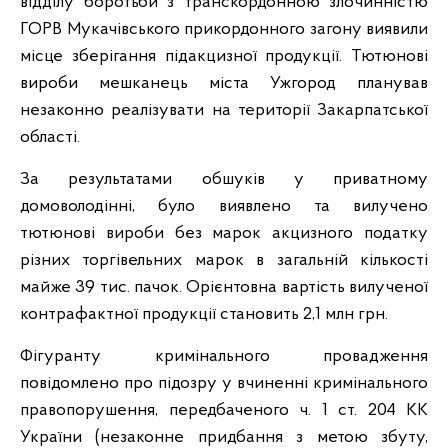
відділу боротьби з транскордонною злочинністю
ГОРВ Мукачівського прикордонного загону виявили
місце зберігання підакцизної продукції. Тютюнові
вироби мешканець міста Ужгород планував
незаконно реалізувати на території Закарпатської
області.
За результатами обшуків у приватному
домоволодінні, було виявлено та вилучено
тютюнові вироби без марок акцизного податку
різних торгівельних марок в загальній кількості
майже 39 тис. пачок. Орієнтовна вартість вилученої
контрафактної продукції становить 2,1 млн грн.
Фігуранту кримінального провадження
повідомлено про підозру у вчиненні кримінального
правопорушення, передбаченого ч. 1 ст. 204 КК
України (незаконне придбання з метою збуту,