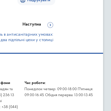
Надрукувати
Наступна
ль в антисанітарних умовах:
два підпільні цехи у столиці
ефони
Час роботи:
адян та
Понеділок-четвер: 09:00-18:00 П'ятниця:
4) 236 13
09:00-16:45 Обідня перерва: 13:00-13:45
ї
 +38 (044)