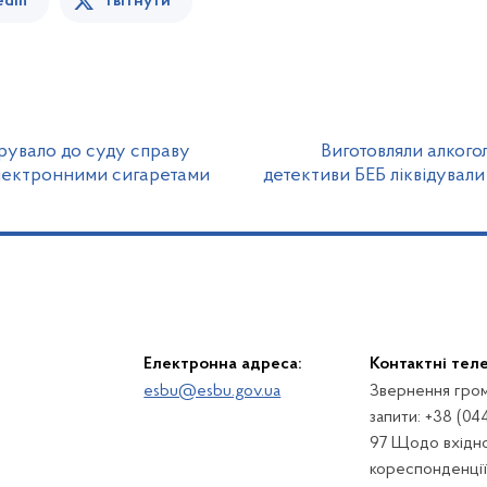
edin
Твітнути
ерувало до суду справу
Виготовляли алкого
електронними сигаретами
детективи БЕБ ліквідували 
Електронна адреса:
Контактні тел
esbu@esbu.gov.ua
Звернення гром
запити: +38 (04
97 Щодо вхідно
кореспонденції: