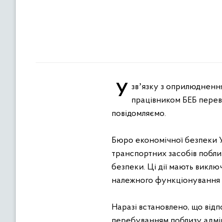
У звʼязку з оприлюдненням директором НАБУ Семеном Кривоносом інформації про здійснення
працівником БЕБ перев
повідомляємо.
Бюро економічної безпеки У
транспортних засобів побли
безпеки. Ці дії мають викл
належного функціонування 
Наразі встановлено, що відп
перебуванням поблизу адмін