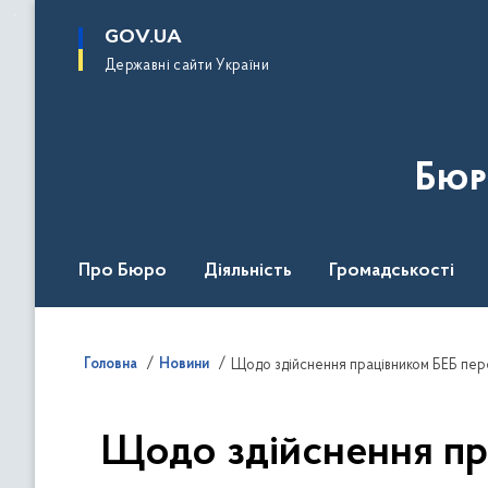
до
основного
GOV.UA
вмісту
Державні сайти України
Бюр
Про Бюро
Діяльність
Громадськості
Дія Центр
Головна
Новини
Щодо здійснення працівником БЕБ пере
Щодо здійснення пра