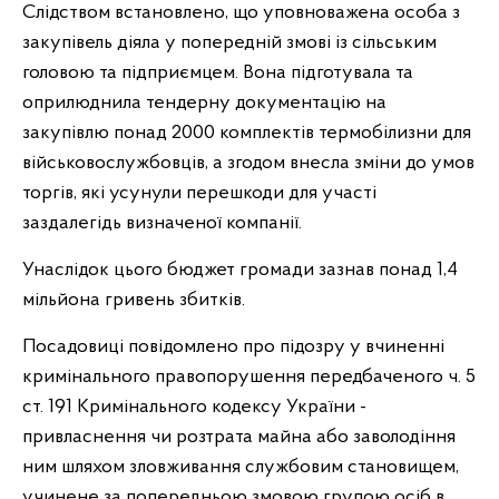
Слідством встановлено, що уповноважена особа з
закупівель діяла у попередній змові із сільським
головою та підприємцем. Вона підготувала та
оприлюднила тендерну документацію на
закупівлю понад 2000 комплектів термобілизни для
військовослужбовців, а згодом внесла зміни до умов
торгів, які усунули перешкоди для участі
заздалегідь визначеної компанії.
Унаслідок цього бюджет громади зазнав понад 1,4
мільйона гривень збитків.
Посадовиці повідомлено про підозру у вчиненні
кримінального правопорушення передбаченого ч. 5
ст. 191 Кримінального кодексу України -
привласнення чи розтрата майна або заволодіння
ним шляхом зловживання службовим становищем,
учинене за попередньою змовою групою осіб в