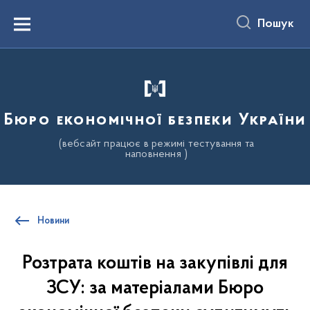
до
основного
Пошук
вмісту
Menu
Бюро економічної безпеки України
(вебсайт працює в режимі тестування та
наповнення )
Новини
Розтрата коштів на закупівлі для
ЗСУ: за матеріалами Бюро