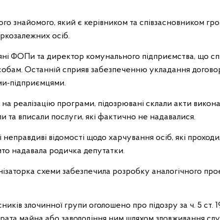
ого знайомого, який є керівником та співзасновником гром
аркозалежних осіб.
іяні ФОПи та директор комунального підприємства, що сп
обам. Останній сприяв забезпеченню укладання договор
ми-підприємцями.
а реалізацію програми, підозрювані склали акти викона
гли та вписали послуги, які фактично не надавалися.
і неправдиві відомості щодо харчування осіб, які проходи
ито надавала родичка депутатки.
нізаторка схеми забезпечила розробку аналогічного про
сників злочинної групи оголошено про підозру за ч. 5 ст.
трата майна або заволодіння ним шляхом зловживання с