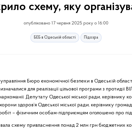
рило схему, яку організув
опубліковано 17 червня 2025 року о 16:00
БЕБ в Одеській області
Підозра
управління Бюро економічної безпеки в Одеській област
значалися для реалізації цільової програми з протидії ВІ
наркоманії. Депутату Одеської міської ради, керівнику к
рони здоров’я Одеської міської ради, керівнику громадсь
робіт – фізичним особам-підприємцям оголошено про під
зувала схему привласнення понад 2 млн грн бюджетних ко