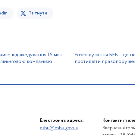
edin
Твітнути
чило відшкодування 16 млн
"Розслідування БЕБ – це не
клінінговою компанією
протидіяти правопорушенн
Електронна адреса:
Контактні тел
esbu@esbu.gov.ua
Звернення гром