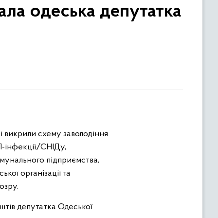
ала одеська депутатка
і викрили схему заволодіння
Л-інфекції/СНІДу,
омунального підприємства,
кої організації та
озру.
штів депутатка Одеської