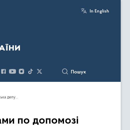
In English
аїни
Пошук
Привласнили 2,2 млн грн з цільової програми по допомозі важкохворим: БЕБ викрило схему, яку організувала одеська депутатка
рами по допомозі