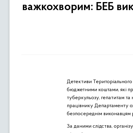
важкохворим: БЕБ вик
Детективи Територіального 
бюджетними коштами, які при
туберкульозу, гепатитам та 
працівнику Департаменту охо
безпосереднім виконавцям 
За даними слідства, органі