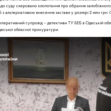
 до суду скеровано клопотання про обрання запобіжного 
б з альтернативою внесення застави у розмірі 2 млн грн. 
оперативний супровід – детективи ТУ БЕБ в Одеській об
еської обласної прокуратури.