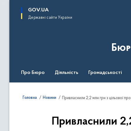
до
основного
GOV.UA
вмісту
Державні сайти України
Бюр
Про Бюро
Діяльність
Громадськості
Дія Центр
Головна
Новини
Привласнили 2,2