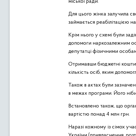
міської ради.
Для цього жінка залучила св
займається реабілітацією н
Крім нього у схемі були зад
допомоги наркозалежним ос
депутатці фізичними особа
Отримавши бюджетні кошти н
кількість осіб, яким допомо
Також в актах були зазначен
в межах програми. Його ніб
Встановлено також, що орга
вартістю понад 4 млн грн.
Наразі кожному із сімох уча
України (привласнення, роз