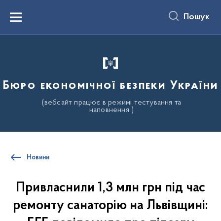
до
основного
Пошук
вмісту
Menu
Бюро економічної безпеки України
(вебсайт працює в режимі тестування та
наповнення )
Новини
Привласнили 1,3 млн грн під час
ремонту санаторію на Львівщині: