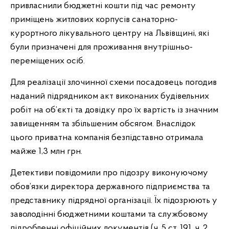
привласнили бюджетні кошти під час ремонту
приміщень житлових корпусів санаторно-
курортного лікувального центру на Львівщині, які
були призначені для проживання внутрішньо-
переміщених осіб.
Для реалізації злочинної схеми посадовець погодив
наданий підрядником акт виконаних будівельних
робіт на об’єкті та довідку про їх вартість із значним
завищенням та збільшеним обсягом. Внаслідок
цього приватна компанія безпідставно отримала
майже 1,3 млн грн.
Детективи повідомили про підозру виконуючому
обов’язки директора державного підприємства та
представнику підрядної організації. Їх підозрюють у
заволодінні бюджетними коштами та службовому
підробленні офіційних документів (ч. 5 ст. 191, ч. 2