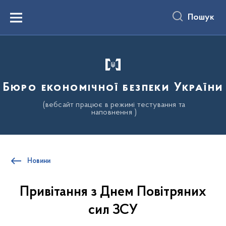
до
основного
Пошук
вмісту
Menu
Бюро економічної безпеки України
(вебсайт працює в режимі тестування та
наповнення )
Новини
Привітання з Днем Повітряних
сил ЗСУ