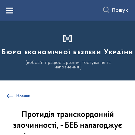
до
основного
Пошук
вмісту
Menu
Бюро економічної безпеки України
(вебсайт працює в режимі тестування та
наповнення )
Новини
Протидія транскордонній
злочинності, - БЕБ налагоджує