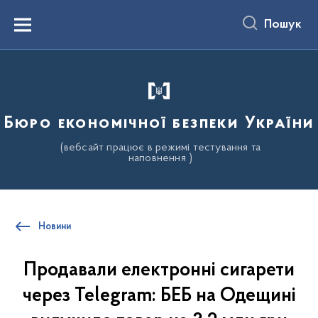
до
основного
Пошук
вмісту
Menu
Бюро економічної безпеки України
(вебсайт працює в режимі тестування та
наповнення )
Новини
Продавали електронні сигарети
через Telegram: БЕБ на Одещині