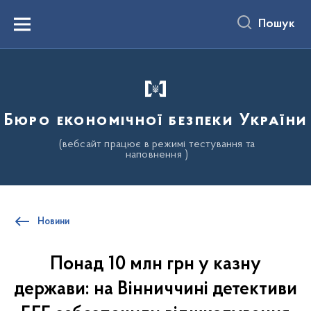
до
основного
Пошук
вмісту
Menu
Бюро економічної безпеки України
(вебсайт працює в режимі тестування та
наповнення )
Новини
Понад 10 млн грн у казну
держави: на Вінниччині детективи