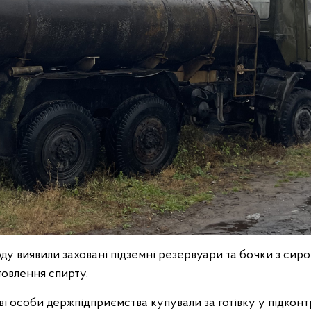
воду виявили заховані підземні резервуари та бочки з сир
товлення спирту.
ві особи держпідприємства купували за готівку у підконт