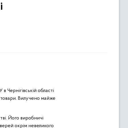
і
 в Чернігівській області
і товари. Вилучено майже
ві. Його виробничі
дверей окрім невеликого