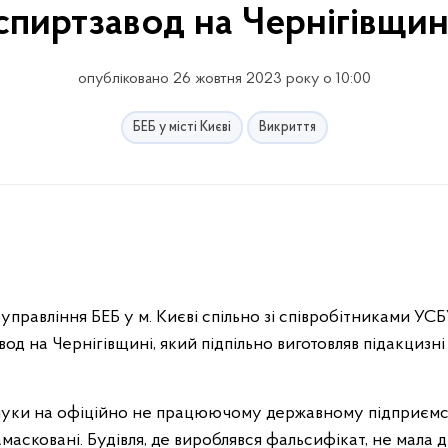
спиртзавод на Чернігівщин
опубліковано 26 жовтня 2023 року о 10:00
БЕБ у місті Києві
Викриття
правління БЕБ у м. Києві спільно зі співробітниками УСБУ
д на Чернігівщині, який підпільно виготовляв підакцизн
уки на офіційно не працюючому державному підприємст
масковані. Будівля, де вироблявся фальсифікат, не мала 