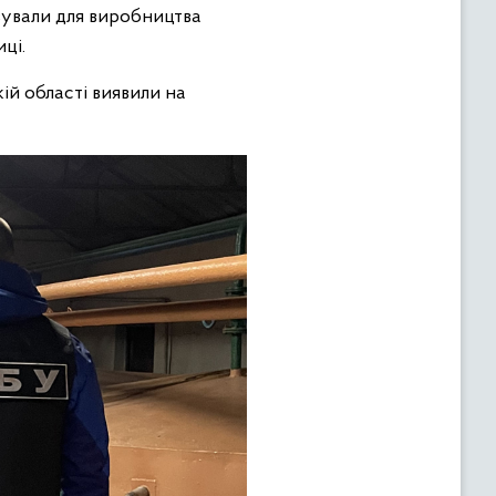
вували для виробництва
ці.
ій області виявили на