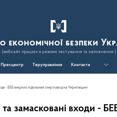
о економічної безпеки Укр
(вебсайт працює в режимі тестування та наповнення )
Пресцентр
Теруправління
Контакти
ди - БЕБ викрило підпільний спиртзавод на Чернігівщині
 та замасковані входи - БЕ