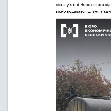
вікна у стіні. Через нього 
вікно подавався шланг, зʼє