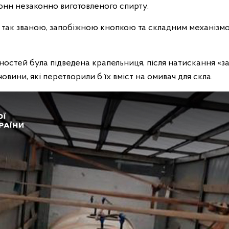
тонн незаконно виготовленого спирту.
 так званою, запобіжною кнопкою та складним механізмо
ностей була підведена крапельниця, після натискання «з
овини, які перетворили б їх вміст на омивач для скла.