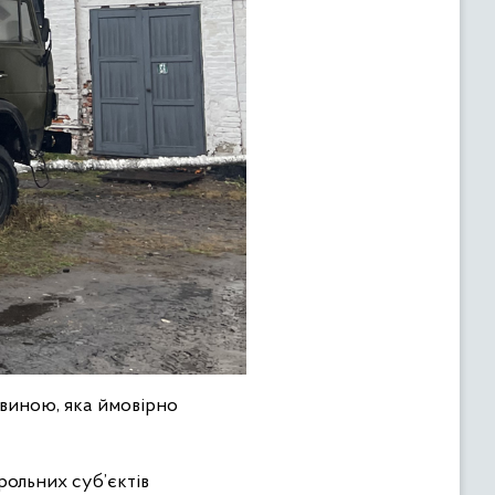
овиною, яка ймовірно
рольних суб’єктів