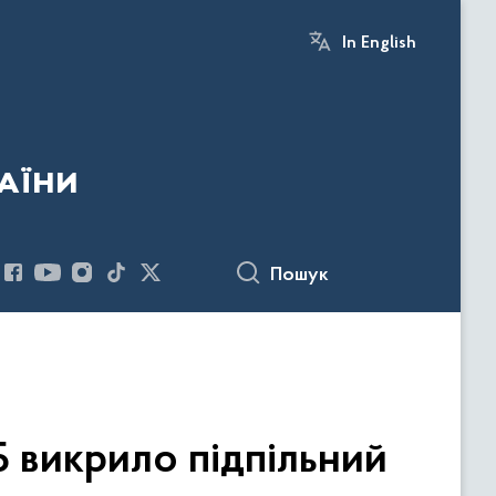
In English
аїни
Пошук
Б викрило підпільний