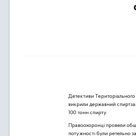
Детективи Територіального у
викрили державний спиртзаво
100 тонн спирту.
Правоохоронці провели обш
потужності були ретельно за