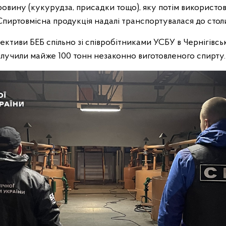
ировину (кукурудза, присадки тощо), яку потім використо
 Спиртовмісна продукція надалі транспортувалася до столи
ективи БЕБ спільно зі співробітниками УСБУ в Чернігівськ
вилучили майже 100 тонн незаконно виготовленого спирту.