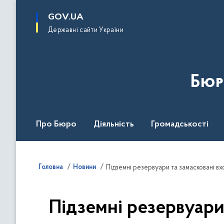
до
основного
GOV.UA
вмісту
Державні сайти України
Бюр
Про Бюро
Діяльність
Громадськості
Дія Центр
Головна
Новини
Підземні резервуари та замасковані вхо
Підземні резервуари