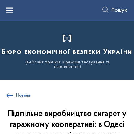
до
основного
Пошук
вмісту
Menu
Бюро економічної безпеки України
(вебсайт працює в режимі тестування та
наповнення )
Новини
Підпільне виробництво сигарет у
гаражному кооперативі: в Одесі