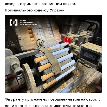
доходів, отриманих злочинним шляхом –
Кримінального кодексу України.
Фігуранту призначено позбавлення волі на строк 3
роки з конфіскацією та знищенням незаконно