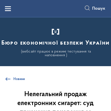
до
основного
Пошук
вмісту
Menu
Бюро економічної безпеки України
(вебсайт працює в режимі тестування та
наповнення )
Новини
Нелегальний продаж
електронних сигарет: суд