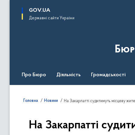
до
основного
GOV.UA
вмісту
Державні сайти України
Бюр
Про Бюро
Діяльність
Громадськості
Дія Центр
Головна
Новини
На Закарпатті судитимуть місцеву жите
На Закарпатті судит