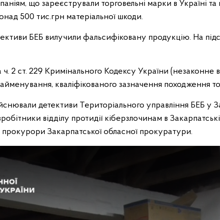
аніям, що зареєстрували торговельні марки в Україні т
онад 500 тис.грн матеріальної шкоди.
тективи БЕБ вилучили фальсифіковану продукцію. На підс
 ч. 2 ст. 229 Кримінального Кодексу України (незаконне 
 найменування, кваліфікованого зазначення походження т
йснювали детективи Територіального управління БЕБ у За
робітники відділу протидії кіберзлочинам в Закарпатськ
 прокурори Закарпатської обласної прокуратури.