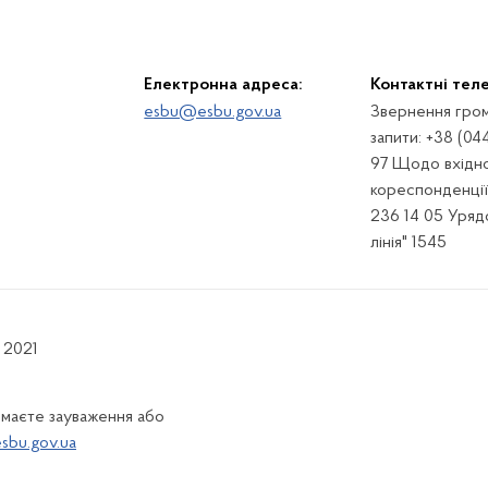
Електронна адреса:
Контактні тел
esbu@esbu.gov.ua
Звернення гром
запити: +38 (04
97 Щодо вхідно
кореспонденції:
236 14 05 Урядо
лінія" 1545
 2021
 маєте зауваження або
bu.gov.ua