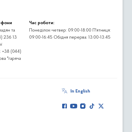
ефони
Час роботи:
адян та
Понеділок-четвер: 09:00-18:00 П'ятниця:
4) 236 13
09:00-16:45 Обідня перерва: 13:00-13:45
ї
 +38 (044)
ва "гаряча
In English