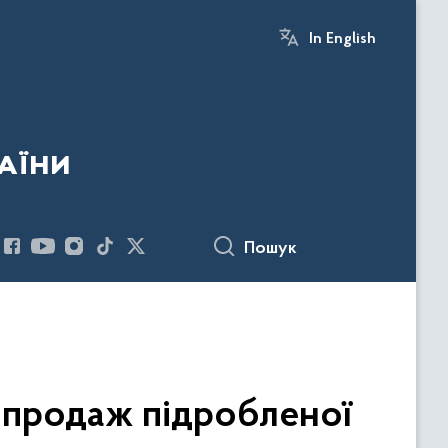
In English
аїни
Пошук
а продаж підробленої