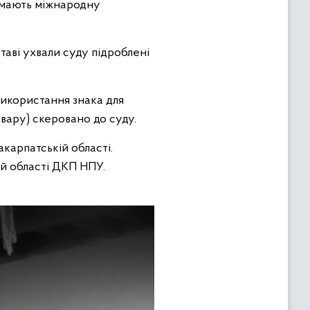
а мають міжнародну
таві ухвали суду підроблені
використання знака для
овару) скеровано до суду.
карпатській області.
ій області ДКП НПУ.