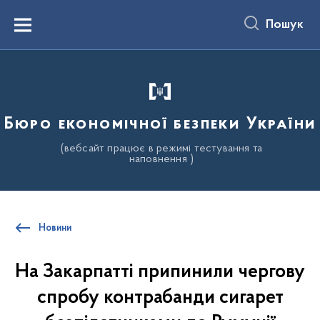
до
основного
Пошук
вмісту
Menu
Бюро економічної безпеки України
(вебсайт працює в режимі тестування та
наповнення )
Новини
На Закарпатті припинили чергову
спробу контрабанди сигарет