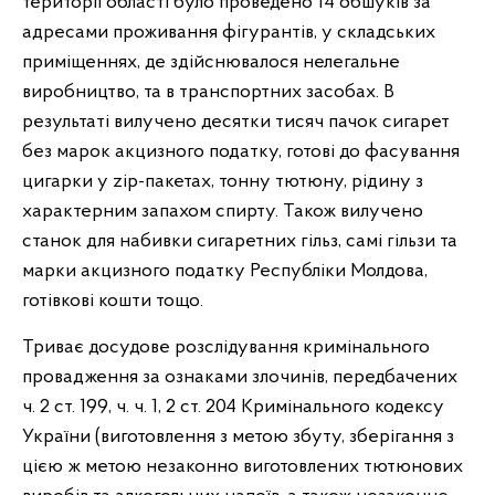
території області було проведено 14 обшуків за
адресами проживання фігурантів, у складських
приміщеннях, де здійснювалося нелегальне
виробництво, та в транспортних засобах. В
результаті вилучено десятки тисяч пачок сигарет
без марок акцизного податку, готові до фасування
цигарки у zip-пакетах, тонну тютюну, рідину з
характерним запахом спирту. Також вилучено
станок для набивки сигаретних гільз, самі гільзи та
марки акцизного податку Республіки Молдова,
готівкові кошти тощо.
Триває досудове розслідування кримінального
провадження за ознаками злочинів, передбачених
ч. 2 ст. 199, ч. ч. 1, 2 ст. 204 Кримінального кодексу
України (виготовлення з метою збуту, зберігання з
цією ж метою незаконно виготовлених тютюнових