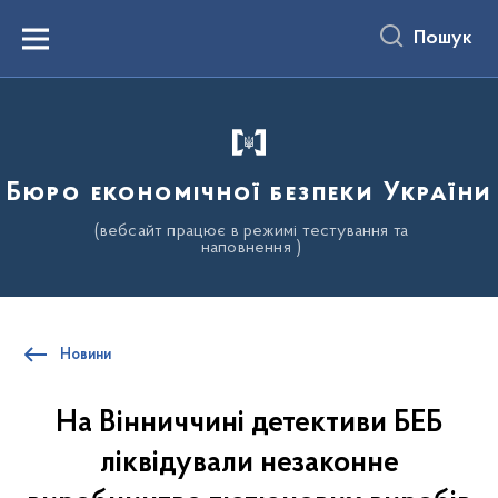
до
основного
Пошук
вмісту
Menu
Бюро економічної безпеки України
(вебсайт працює в режимі тестування та
наповнення )
Новини
На Вінниччині детективи БЕБ
ліквідували незаконне