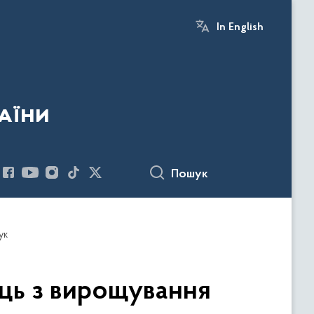
In English
аїни
Пошук
ук
иць з вирощування