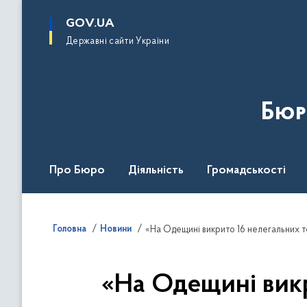
до
основного
GOV.UA
вмісту
Державні сайти України
Бюр
Про Бюро
Діяльність
Громадськості
Дія Центр
Головна
Новини
«На Одещині викрито 16 нелегальних т
«На Одещині викр