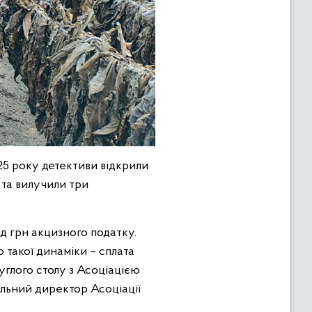
25 року детективи відкрили
та вилучили три
рд грн акцизного податку.
 такої динаміки – сплата
углого столу з Асоціацією
альний директор Асоціації