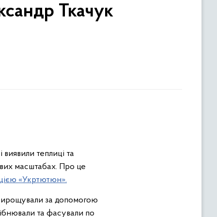
ександр Ткачук
 виявили теплиці та
вих масштабах. Про це
ацією «Укртютюн».
 вирощували за допомогою
рібнювали та фасували по