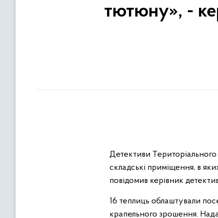
тютюну», - ке
Детективи Територіального 
складські приміщення, в як
повідомив керівник детекти
16 теплиць облаштували пос
крапельного зрошення. Надал