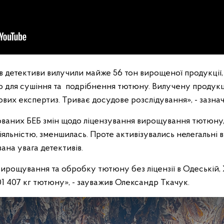
 детективи вилучили майже 56 тон вирощеної продукції, 
ію для сушіння та подрібнення тютюну. Вилучену продук
вих експертиз. Триває досудове розслідування», - зазнач
йованих БЕБ змін щодо ліцензування вирощування тютюну, к
яльністю, зменшилась. Проте активізувались нелегальні 
ана увага детективів.
ирощування та обробку тютюну без ліцензії в Одеській, 
1 407 кг тютюну», - зауважив Олександр Ткачук.