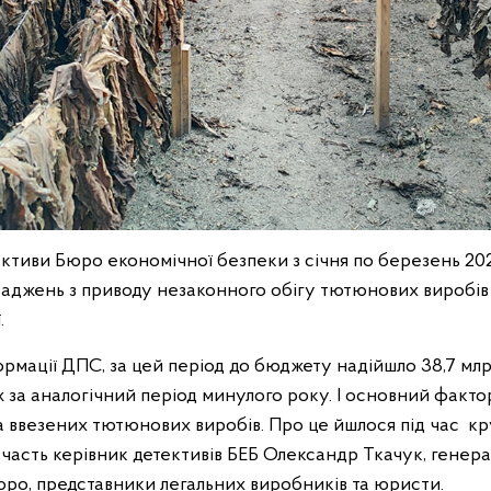
ективи Бюро економічної безпеки з січня по березень 20
аджень з приводу незаконного обігу тютюнових виробів 
.
формації ДПС, за цей період до бюджету надійшло 38,7 мл
за аналогічний період минулого року. І основний фактор
а ввезених тютюнових виробів. Про це йшлося під час кр
участь керівник детективів БЕБ Олександр Ткачук, генер
юро, представники легальних виробників та юристи.