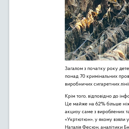
Загалом з початку року дет
понад 70 кримінальних пров
виробничих сигаретних лінії
Крім того, відповідно до ін
Це майже на 62% більше ніж 
акцизу саме з вироблених т
«Укртютюн», у якому взяли 
Наталія Фесюн, аналітики Б