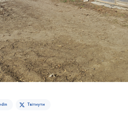
edin
Твітнути