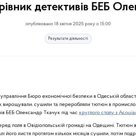
рівник детективів БЕБ Ол
опубліковано 18 квітня 2025 року о 15:00
Результати діяльності
управління Бюро економічної безпеки в Одеській області
их вирощували, сушили та переробляли тютюн в промисло
вів БЕБ Олександр Ткачук під час
круглого столу з Асоці
еред поля в Овідіопольській громаді на Одещині. Тютюн
і його листя протягом кількох місяців сушили, потім под