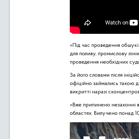
«Під час проведення обшуків
для поливу, промислову лін
проведення необхідних судо
За його словами після ініці
офіційно займались такою ді
викритті наразі сконцентров
«Вже припинено незаконні в
областях. Вилучено понад 10