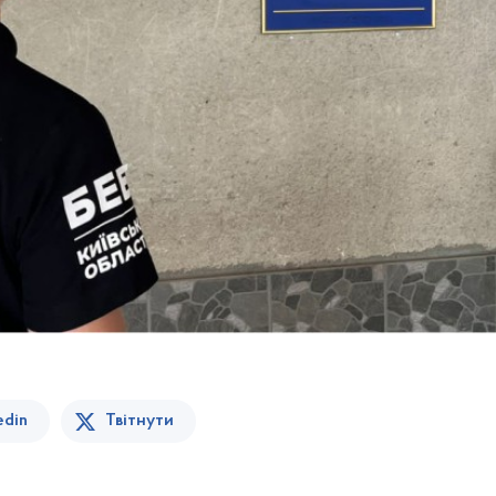
edin
Твітнути