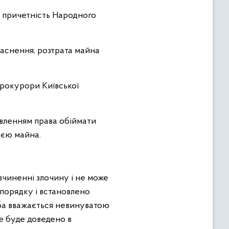
о причетність Народного
ласнення, розтрата майна
прокурори Київської
авленням права обіймати
ією майна.
вчиненні злочину і не може
порядку і встановлено
оба вважається невинуватою
е буде доведено в