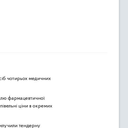
осіб чотирьох медичних
івлю фармацевтичної
півельні ціни в окремих
вилучили тендерну