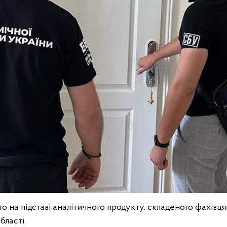
то на підставі аналітичного продукту, складеного фахівц
бласті.