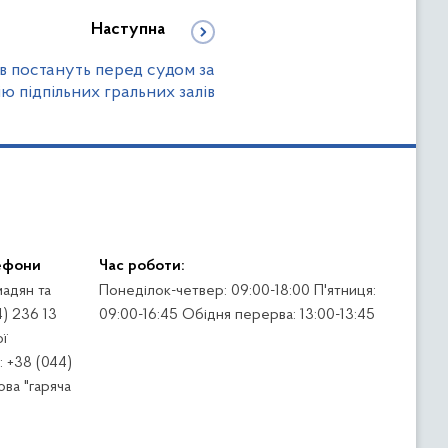
Наступна
в постануть перед судом за
ію підпільних гральних залів
ефони
Час роботи:
адян та
Понеділок-четвер: 09:00-18:00 П'ятниця:
4) 236 13
09:00-16:45 Обідня перерва: 13:00-13:45
ї
 +38 (044)
ва "гаряча