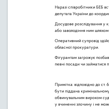
Наразі співробітники БЕБ в
депутата України до координ
Досудове розслідування у кр
або заволодіння ним шляхо
Оперативний супровід здійс
обласної прокуратури.
Фігурантам загрожує позбав
певні посади чи займатися п
Примітка: відповідно до ст.
бути піддана кримінальному
обвинувальним вироком суду
у вчиненні злочину і не мо