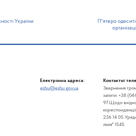
ності України
Пʼятеро одеситі
організац
Електронна адреса:
Контактні тел
esbu@esbu.gov.ua
Звернення гром
запити: +38 (04
97 Щодо вхідно
кореспонденції:
236 14 05 Урядо
лінія" 1545