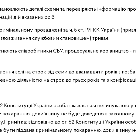
становлюють деталі схеми та перевіряють інформацію пр
ацій дій вказаних осіб.
имінальному проваджені за ч. 5 ст. 191 КК України (прив
м зловживання службовим становищем) триває.
нюють співробітники СБУ, процесуальне керівництво - 
лення волі на строк від семи до дванадцяти років з позб
евною діяльністю на строк до трьох років та з конфіскац
 62 Конституції України особа вважається невинуватою у 
 покаранню, доки її вину не буде доведено в законному 
.Примітка: відповідно до ст. 62 Конституції України ос
же бути піддана кримінальному покаранню, доки її вину н