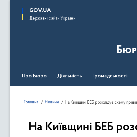
до
основного
GOV.UA
вмісту
Державні сайти України
Бюр
Про Бюро
Діяльність
Громадськості
Дія Центр
Головна
Новини
На Київщині БЕБ розслідує схему привла
На Київщині БЕБ роз