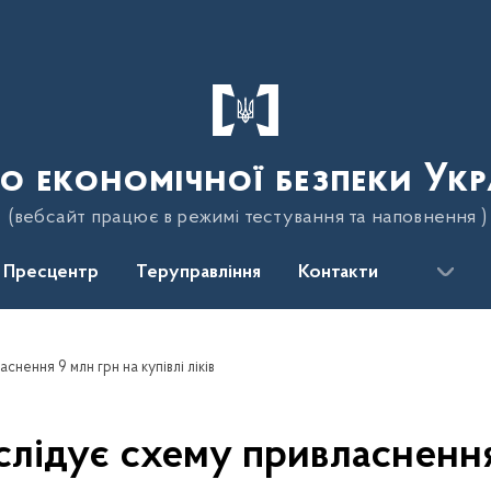
о економічної безпеки Укр
(вебсайт працює в режимі тестування та наповнення )
Пресцентр
Теруправління
Контакти
снення 9 млн грн на купівлі ліків
слідує схему привласнення 