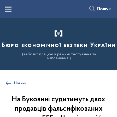
до
основного
Пошук
вмісту
Menu
Бюро економічної безпеки України
(вебсайт працює в режимі тестування та
наповнення )
Новини
На Буковині судитимуть двох
продавців фальсифікованих