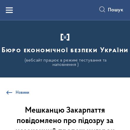
до
основного
Пошук
вмісту
Menu
Бюро економічної безпеки України
(вебсайт працює в режимі тестування та
наповнення )
Новини
Мешканцю Закарпаття
повідомлено про підозру за