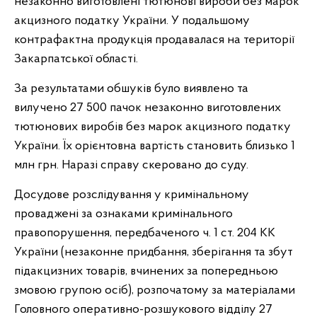
незаконно виготовлені тютюнові вироби без марок
акцизного податку України. У подальшому
контрафактна продукція продавалася на території
Закарпатської області.
За результатами обшуків було виявлено та
вилучено 27 500 пачок незаконно виготовлених
тютюнових виробів без марок акцизного податку
України. Їх орієнтовна вартість становить близько 1
млн грн. Наразі справу скеровано до суду.
Досудове розслідування у кримінальному
проваджені за ознаками кримінального
правопорушення, передбаченого ч. 1 ст. 204 КК
України (незаконне придбання, зберігання та збут
підакцизних товарів, вчинених за попередньою
змовою групою осіб), розпочатому за матеріалами
Головного оперативно-розшукового відділу 27