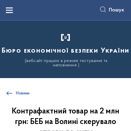
до
основного
Пошук
вмісту
Menu
Бюро економічної безпеки України
(вебсайт працює в режимі тестування та
наповнення )
Новини
Контрафактний товар на 2 млн
грн: БЕБ на Волині скерувало