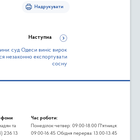
Надрукувати
Наступна
ни: суд Одеси виніс вирок
вся незаконно експортувати
сосну
ефони
Час роботи:
адян та
Понеділок-четвер: 09:00-18:00 П'ятниця:
4) 236 13
09:00-16:45 Обідня перерва: 13:00-13:45