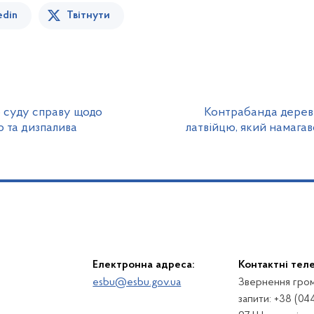
edin
Твітнути
о суду справу щодо
Контрабанда дереви
 та дизпалива
латвійцю, який намага
Електронна адреса:
Контактні тел
esbu@esbu.gov.ua
Звернення гром
запити: +38 (04