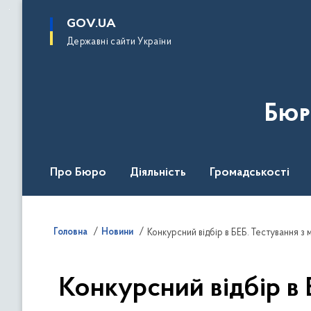
до
основного
GOV.UA
вмісту
Державні сайти України
Бюр
Про Бюро
Діяльність
Громадськості
Дія Центр
Головна
Новини
Конкурсний відбір в БЕБ. Тестування з 
Конкурсний відбір в 