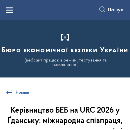
до
основного
Пошук
вмісту
Menu
Бюро економічної безпеки України
(вебсайт працює в режимі тестування та
наповнення )
Новини
Керівництво БЕБ на URC 2026 у
Ґданську: міжнародна співпраця,