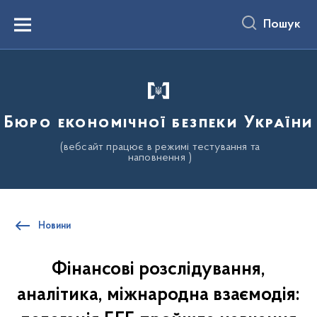
до
основного
Пошук
вмісту
Menu
Бюро економічної безпеки України
(вебсайт працює в режимі тестування та
наповнення )
Новини
Фінансові розслідування,
аналітика, міжнародна взаємодія: