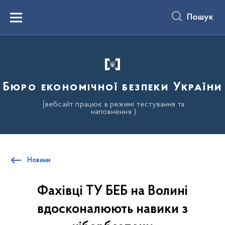
до
основного
Пошук
вмісту
Menu
Бюро економічної безпеки України
(вебсайт працює в режимі тестування та
наповнення )
Новини
Фахівці ТУ БЕБ на Волині
вдосконалюють навики з