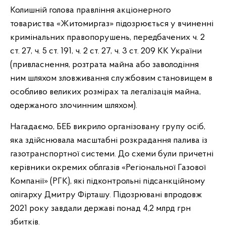
Колишній голова правління акціонерного
товариства «Житомиргаз» підозрюється у вчиненні
кримінальних правопорушень, передбачених ч. 2
ст. 27, ч. 5 ст. 191, ч. 2 ст. 27, ч. 3 ст. 209 КК України
(привласнення, розтрата майна або заволодіння
ним шляхом зловживання службовим становищем в
особливо великих розмірах та легалізація майна,
одержаного злочинним шляхом).
Нагадаємо, БЕБ викрило організовану групу осіб,
яка здійснювала масштабні розкрадання палива із
газотранспортної системи. До схеми були причетні
керівники окремих облгазів «Регіональної Газової
Компанії» (РГК), які підконтрольні підсанкційному
олігарху Дмитру Фірташу. Підозрювані впродовж
2021 року завдали державі понад 4,2 млрд грн
збитків.