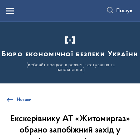
до
основного
Пошук
вмісту
Menu
Бюро економічної безпеки України
(вебсайт працює в режимі тестування та
наповнення )
Новини
Екскерівнику АТ «Житомиргаз»
обрано запобіжний захід у