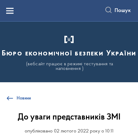
до
основного
Пошук
вмісту
Menu
Бюро економічної безпеки України
(вебсайт працює в режимі тестування та
наповнення )
Новини
До уваги представників ЗМІ
опубліковано 02 лютого 2022 року о 10:11