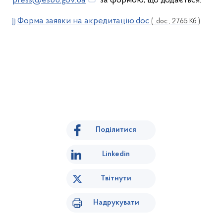
press@esbu.gov.ua
за формою, що додається.
Форма заявки на акредитацію.doc
( .doc , 27.65 Кб )
Поділитися
Linkedin
Твітнути
Надрукувати