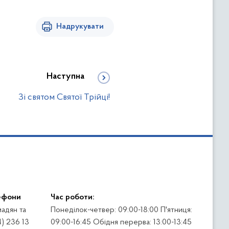
Надрукувати
Наступна
Зі святом Святої Трійці!
ефони
Час роботи:
адян та
Понеділок-четвер: 09:00-18:00 П'ятниця:
4) 236 13
09:00-16:45 Обідня перерва: 13:00-13:45