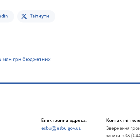
edin
Твітнути
6 млн грн бюджетних
Електронна адреса:
Контактні тел
esbu@esbu.gov.ua
Звернення гром
запити: +38 (04