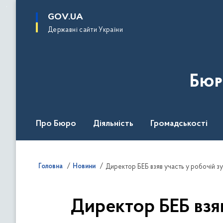
до
основного
GOV.UA
вмісту
Державні сайти України
Бюр
Про Бюро
Діяльність
Громадськості
Дія Центр
Головна
Новини
Директор БЕБ взяв участь у робочій з
Директор БЕБ взяв