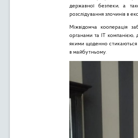
державної безпеки, а так
розслідування злочинів в ек
Міжвідомча кооперація за
органами та ІТ компанією, 
якими щоденно стикаються о
в майбутньому.