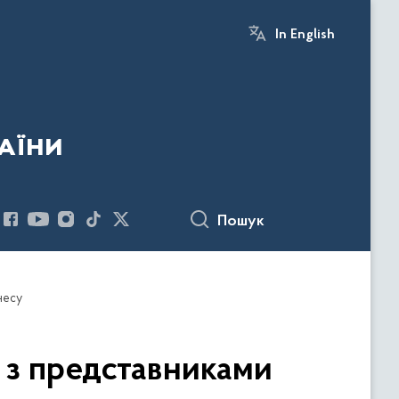
In English
аїни
Пошук
несу
і з представниками