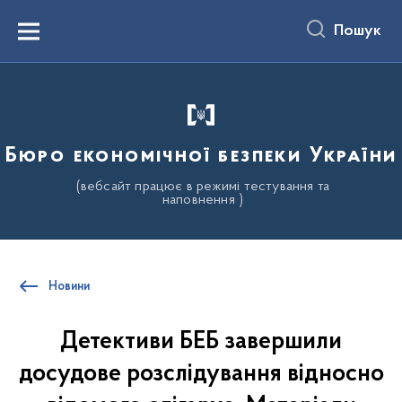
до
основного
Пошук
вмісту
Menu
Бюро економічної безпеки України
(вебсайт працює в режимі тестування та
наповнення )
Новини
Детективи БЕБ завершили
досудове розслідування відносно