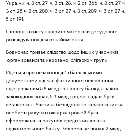
України: ч. 3 ст. 27, ч. 3 ст. 28, ч. 2 ст. 366, ч. 3 ст. 27 ч.
3 ст. 28 ч. 2 ст. 200, ч. 3 ст. 27 ч. 3 ст. 209, ч. 3 ст. 27 ч.
5 ст. 191.
Стороні захисту відкрито матеріали досудового
розслідування для ознайомлення.
Водночас триває слідство щодо інших учасників
організованої та керованої олігархом групи.
Йдеться про незаконні дії з банківськими
документами під час фактичного невнесення
підозрюваним 5,8 млрд грн в касу банку, а також
заволодіння понад 5,3 млрд грн, які надалі були
легалізовані. Частина безпідставно зарахованих на
особисті рахунки олігарха грошей була
сформована за рахунок кредитних коштів
підконтрольного банку. Зокрема це понад 2 млрд