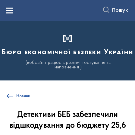
до
основного
Пошук
вмісту
Menu
Бюро економічної безпеки України
(вебсайт працює в режимі тестування та
наповнення )
Новини
Детективи БЕБ забезпечили
відшкодування до бюджету 25,6