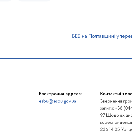
БЕБ на Полтавщині упере
Електронна адреса:
Контактні тел
esbu@esbu.gov.ua
Звернення гром
запити: +38 (04
97 Щодо вхідно
кореспонденції:
236 14 05 Урядо