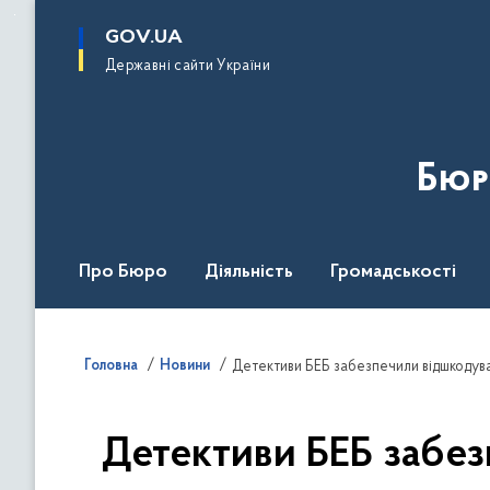
до
основного
GOV.UA
вмісту
Державні сайти України
Бюр
Про Бюро
Діяльність
Громадськості
Дія Центр
Головна
Новини
Детективи БЕБ забезпечили відшкодува
Детективи БЕБ забез