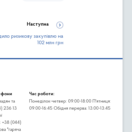
Наступна
дило ризикову закупівлю на
102 млн грн
ефони
Час роботи:
адян та
Понеділок-четвер: 09:00-18:00 П'ятниця:
4) 236 13
09:00-16:45 Обідня перерва: 13:00-13:45
ї
 +38 (044)
ва "гаряча