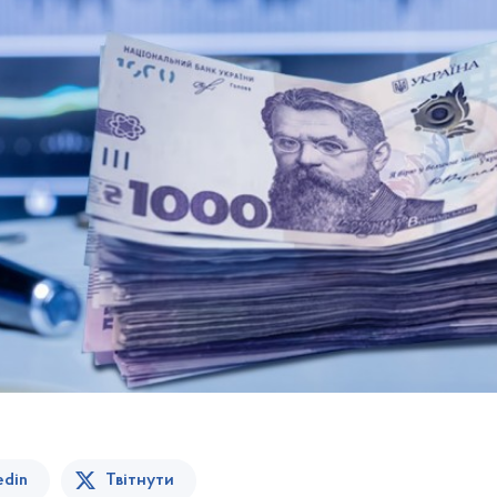
edin
Твітнути