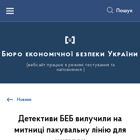
до
основного
Пошук
вмісту
Menu
Бюро економічної безпеки України
(вебсайт працює в режимі тестування та
наповнення )
Новини
Детективи БЕБ вилучили на
митниці пакувальну лінію для