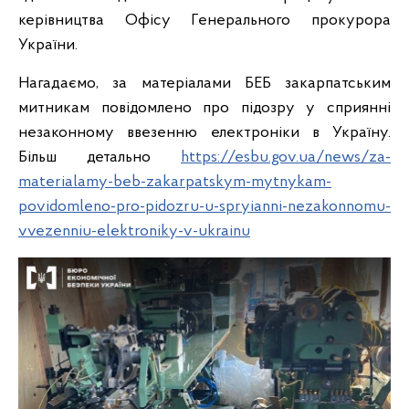
керівництва Офісу Генерального прокурора
України.
Нагадаємо, за матеріалами БЕБ закарпатським
митникам повідомлено про підозру у сприянні
незаконному ввезенню електроніки в Україну.
Більш детально
https://esbu.gov.ua/news/za-
materialamy-beb-zakarpatskym-mytnykam-
povidomleno-pro-pidozru-u-spryianni-nezakonnomu-
vvezenniu-elektroniky-v-ukrainu