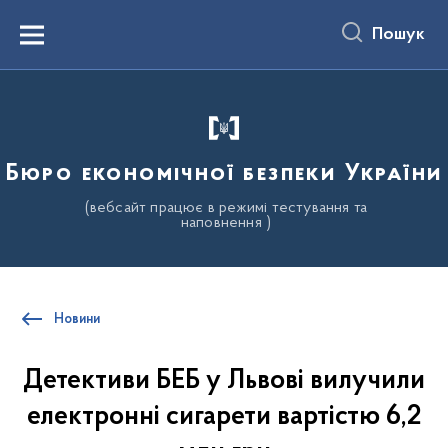
до
основного
Пошук
вмісту
Menu
Бюро економічної безпеки України
(вебсайт працює в режимі тестування та
наповнення )
Новини
Детективи БЕБ у Львові вилучили
електронні сигарети вартістю 6,2