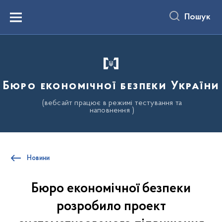
до
основного
Пошук
вмісту
Menu
Бюро економічної безпеки України
(вебсайт працює в режимі тестування та
наповнення )
Новини
Бюро економічної безпеки
розробило проект