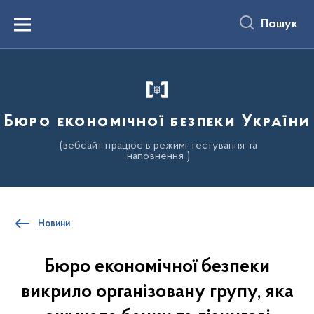
до
основного
Пошук
вмісту
Menu
Бюро економічної безпеки України
(вебсайт працює в режимі тестування та
наповнення )
Новини
Бюро економічної безпеки
викрило організовану групу, яка