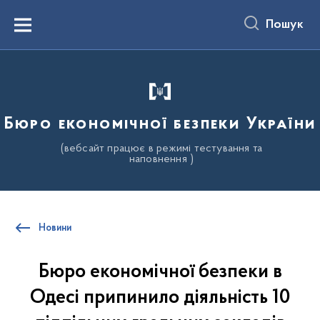
до
основного
Пошук
вмісту
Menu
Бюро економічної безпеки України
(вебсайт працює в режимі тестування та
наповнення )
Новини
Бюро економічної безпеки в
Одесі припинило діяльність 10