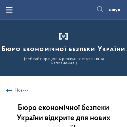
до
основного
Пошук
вмісту
Menu
Бюро економічної безпеки України
(вебсайт працює в режимі тестування та
наповнення )
Новини
Бюро економічної безпеки
України відкрите для нових