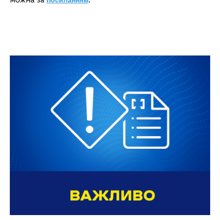
можна за
посиланням
.