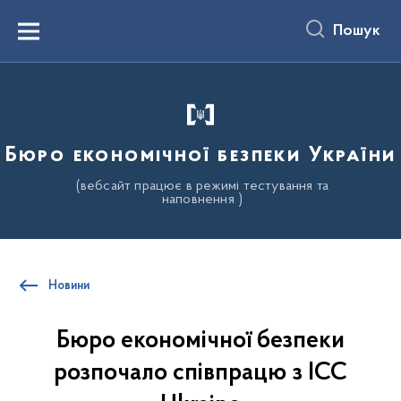
до
основного
Пошук
вмісту
Menu
Бюро економічної безпеки України
(вебсайт працює в режимі тестування та
наповнення )
Новини
Бюро економічної безпеки
розпочало співпрацю з ІСС