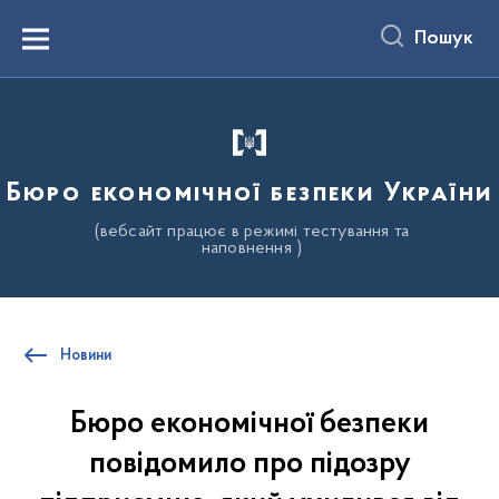
до
основного
Пошук
вмісту
Menu
Бюро економічної безпеки України
(вебсайт працює в режимі тестування та
наповнення )
Новини
Бюро економічної безпеки
повідомило про підозру