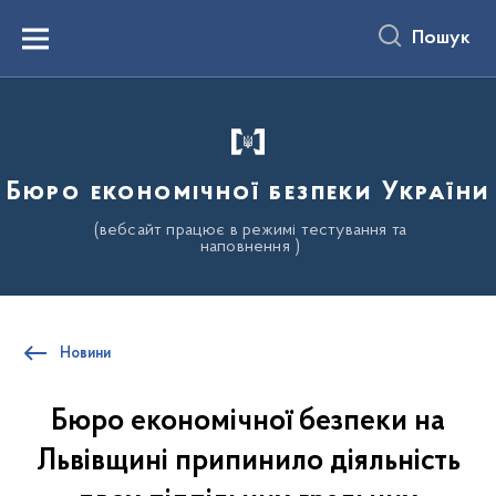
до
основного
Пошук
вмісту
Menu
Бюро економічної безпеки України
(вебсайт працює в режимі тестування та
наповнення )
Новини
Бюро економічної безпеки на
Львівщині припинило діяльність