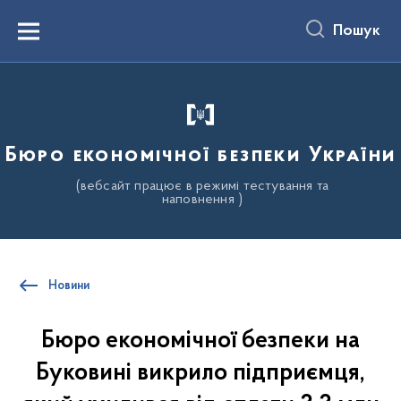
до
основного
Пошук
вмісту
Menu
Бюро економічної безпеки України
(вебсайт працює в режимі тестування та
наповнення )
Новини
Бюро економічної безпеки на
Буковині викрило підприємця,