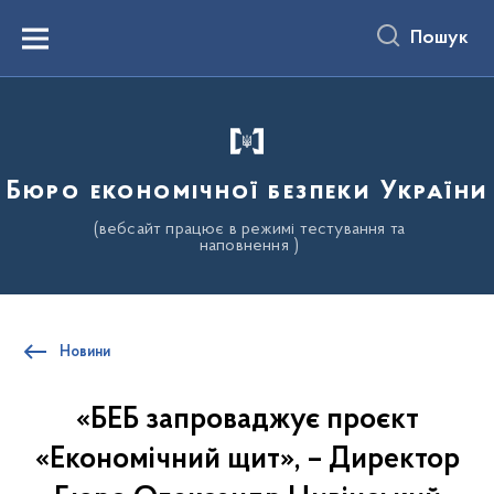
до
основного
Пошук
вмісту
Menu
Бюро економічної безпеки України
(вебсайт працює в режимі тестування та
наповнення )
Новини
«БЕБ запроваджує проєкт
«Економічний щит», – Директор