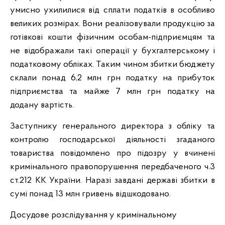
умисно ухилилися від сплати податків в особливо
великих розмірах. Вони реалізовували продукцію за
готівкові кошти фізичним особам-підприємцям та
не відображали такі операції у бухгалтерському і
податковому обліках. Таким чином збитки бюджету
склали понад 6,2 млн грн податку на прибуток
підприємства та майже 7 млн грн податку на
додану вартість.
Заступнику генерального директора з обліку та
контролю господарської діяльності згаданого
товариства повідомлено про підозру у вчинені
кримінального правопорушення передбаченого ч.3
ст.212 КК України. Наразі завдані державі збитки в
сумі понад 13 млн гривень відшкодовано.
Досудове розслідування у кримінальному