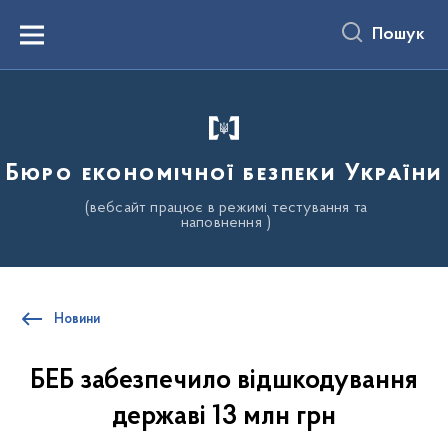
до
основного
Пошук
вмісту
Menu
Бюро економічної безпеки України
(вебсайт працює в режимі тестування та
наповнення )
Новини
БЕБ забезпечило відшкодування
державі 13 млн грн