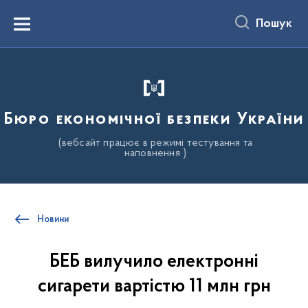
до
основного
Пошук
вмісту
Menu
Бюро економічної безпеки України
(вебсайт працює в режимі тестування та
наповнення )
Новини
БЕБ вилучило електронні
сигарети вартістю 11 млн грн